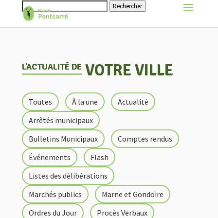
Rechercher
VOTRE VILLE
L’ACTUALITÉ DE
Toutes
À la une
Actualité
Arrêtés municipaux
Bulletins Municipaux
Comptes rendus
Événements
Flash
Listes des délibérations
Marchés publics
Marne et Gondoire
Ordres du Jour
Procès Verbaux