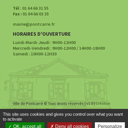
Tél
: 01 64 66 31 55
Fax :
01 64 66 03 35
mairie@pontcarre.fr
HORAIRES D’OUVERTURE
Lundi-Mardi-Jeudi : 9H00-12H00
Mercredi-Vendredi : 9H00-12H00 / 14H00-18H00
Samedi : 10H00-12H30
Ville de Pontcarré © Tous droits réservés | v1.0 |
Création
du site par Agence Fluence
This site uses cookies and gives you control over what you want
to activate
Accessibilité
|
Mentions légales
|
Politique de
OK, accept all
Deny all cookies
Personalize