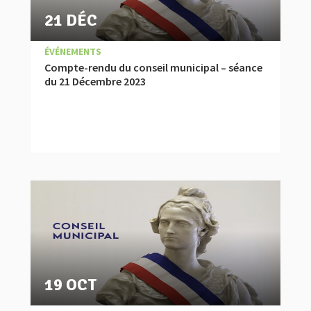
21 DÉC
|
,
COMPTES RENDUS
ÉVÉNEMENTS
Compte-rendu du conseil municipal – séance
du 21 Décembre 2023
19 OCT