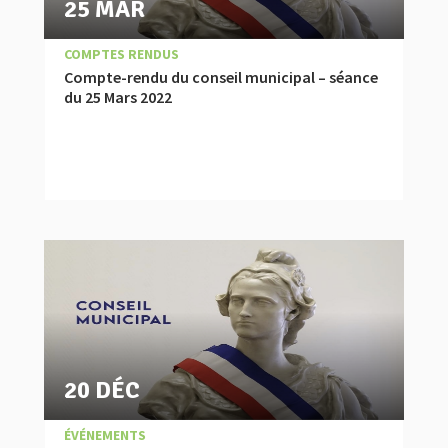
25 MAR
|
,
ACTUALITÉ
COMPTES RENDUS
Compte-rendu du conseil municipal – séance
du 25 Mars 2022
20 DÉC
|
,
COMPTES RENDUS
ÉVÉNEMENTS