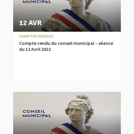
12 AVR
|
,
ACTUALITÉ
COMPTES RENDUS
Compte-rendu du conseil municipal – séance
du 12 Avril 2022