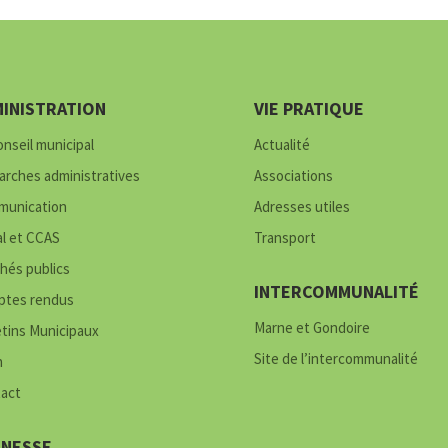
INISTRATION
VIE PRATIQUE
onseil municipal
Actualité
rches administratives
Associations
unication
Adresses utiles
al et CCAS
Transport
hés publics
INTERCOMMUNALITÉ
tes rendus
Marne et Gondoire
etins Municipaux
Site de l’intercommunalité
h
act
UNESSE