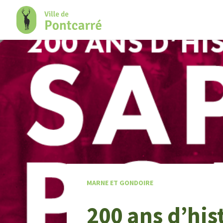
+
Confort
MARNE ET GONDOIRE
200 ans d’his