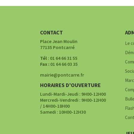
CONTACT
ADM
Place Jean Moulin
Le c
77135 Pontcarré
Déma
Tél
: 01 64 66 31 55
Comm
Fax :
01 64 66 03 35
Soci
mairie@pontcarre.fr
Marc
HORAIRES D’OUVERTURE
Comp
Lundi-Mardi-Jeudi : 9H00-12H00
Bull
Mercredi-Vendredi : 9H00-12H00
/ 14H00-18H00
Flas
Samedi : 10H00-12H30
Cont
JE