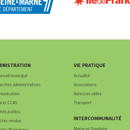
INISTRATION
VIE PRATIQUE
onseil municipal
Actualité
rches administratives
Associations
unication
Adresses utiles
al et CCAS
Transport
hés publics
INTERCOMMUNALITÉ
tes rendus
Marne et Gondoire
etins Municipaux