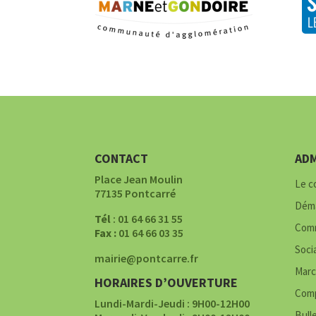
CONTACT
ADM
Place Jean Moulin
Le c
77135 Pontcarré
Déma
Tél
: 01 64 66 31 55
Comm
Fax :
01 64 66 03 35
Soci
mairie@pontcarre.fr
Marc
HORAIRES D’OUVERTURE
Comp
Lundi-Mardi-Jeudi : 9H00-12H00
Bull