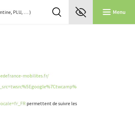
ledefrance-mobilites.fr/
_
src=twsrc%5Egoogle%7Ctwcamp%
locale=fr_FR
permettent de suivre les