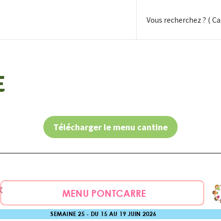
E
Télécharger le menu cantine