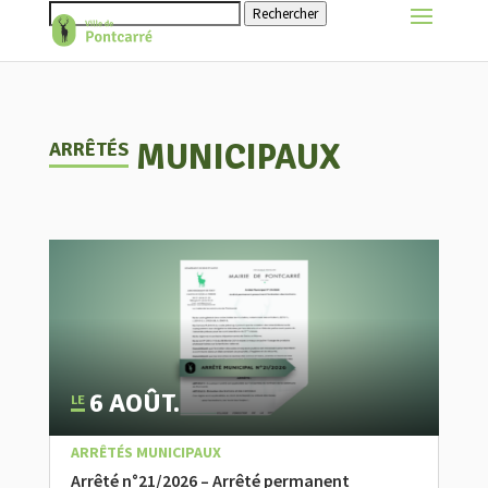
Rechercher
MUNICIPAUX
ARRÊTÉS
6 AOÛT.
|
,
,
À LA UNE
ACTUALITÉ
ARRÊTÉS MUNICIPAUX
Arrêté n°21/2026 – Arrêté permanent