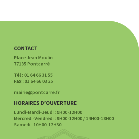
CONTACT
Place Jean Moulin
77135 Pontcarré
Tél
: 01 64 66 31 55
Fax :
01 64 66 03 35
mairie@pontcarre.fr
HORAIRES D’OUVERTURE
Lundi-Mardi-Jeudi : 9H00-12H00
Mercredi-Vendredi : 9H00-12H00 / 14H00-18H00
Samedi : 10H00-12H30