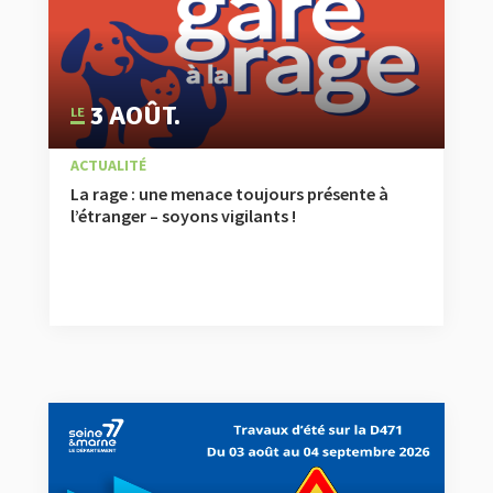
3 AOÛT.
|
,
À LA UNE
ACTUALITÉ
La rage : une menace toujours présente à
l’étranger – soyons vigilants !