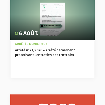
6 AOÛT.
|
,
,
À LA UNE
ACTUALITÉ
ARRÊTÉS MUNICIPAUX
Arrêté n°21/2026 – Arrêté permanent
prescrivant l’entretien des trottoirs