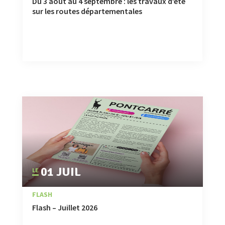
Du 3 août au 4 septembre : les travaux d’été
sur les routes départementales
01 JUIL
|
,
ÉVÉNEMENTS
FLASH
Flash – Juillet 2026