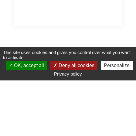
This site uses cookies and gives you control over what you want
AOÛT 2026
to activate
OK, accept all
Deny all cookies
Personalize
lun
mar
mer
jeu
ven
Privacy policy
3
4
5
6
7
10
11
12
13
14
17
18
19
20
21
24
25
26
27
28