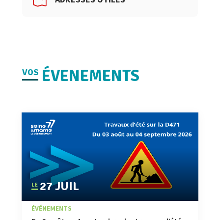
ÉVENEMENTS
VOS
27 JUIL
|
,
,
À LA UNE
ACTUALITÉ
ÉVÉNEMENTS