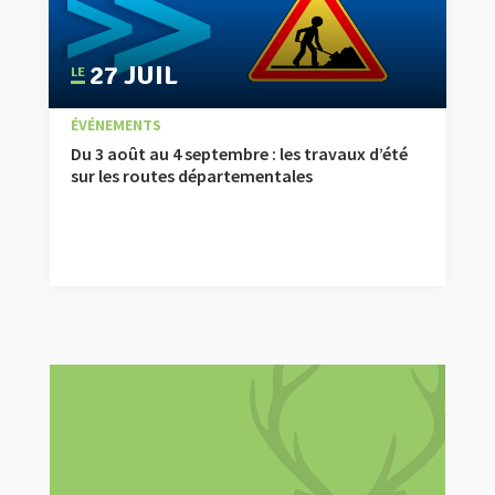
27 JUIL
|
,
,
À LA UNE
ACTUALITÉ
ÉVÉNEMENTS
Du 3 août au 4 septembre : les travaux d’été
sur les routes départementales