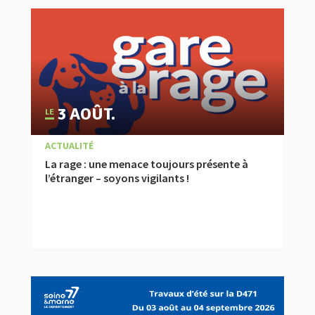
3 AOÛT.
|
,
À LA UNE
ACTUALITÉ
La rage : une menace toujours présente à
l’étranger – soyons vigilants !