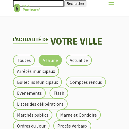
Rechercher
VOTRE VILLE
L’ACTUALITÉ DE
Toutes
À la une
Actualité
Arrêtés municipaux
Bulletins Municipaux
Comptes rendus
Événements
Flash
Listes des délibérations
Marchés publics
Marne et Gondoire
Ordres du Jour
Procès Verbaux