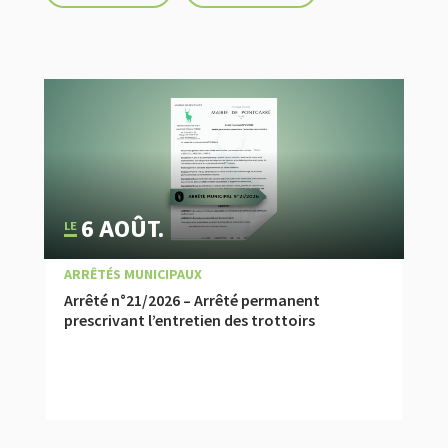
6 AOÛT.
|
,
,
À LA UNE
ACTUALITÉ
ARRÊTÉS MUNICIPAUX
Arrêté n°21/2026 – Arrêté permanent
prescrivant l’entretien des trottoirs