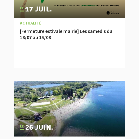
17 JUIL.
|
,
À LA UNE
ACTUALITÉ
[Fermeture estivale mairie] Les samedis du
18/07 au 15/08
26 JUIN.