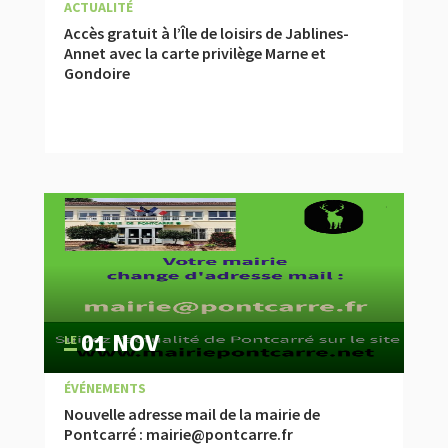
|
,
À LA UNE
ACTUALITÉ
Accès gratuit à l’Île de loisirs de Jablines-
Annet avec la carte privilège Marne et
Gondoire
01 NOV
|
,
,
À LA UNE
ACTUALITÉ
ÉVÉNEMENTS
Nouvelle adresse mail de la mairie de
Pontcarré : mairie@pontcarre.fr