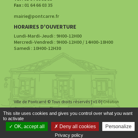
Fax :
01 64 66 03 35
mairie@pontcarre.fr
HORAIRES D’OUVERTURE
Lundi-Mardi-Jeudi : 9H00-12H00
Mercredi-Vendredi : 9H00-12H00 / 14H00-18H00
Samedi : 10H00-12H30
Ville de Pontcarré © Tous droits réservés | v1.0 |
Création
du site par Agence Fluence
This site uses cookies and gives you control over what you want
to activate
Accessibilité
|
Mentions légales
|
Politique de
OK, accept all
Deny all cookies
Personalize
confidentialité
Privacy policy
Share This