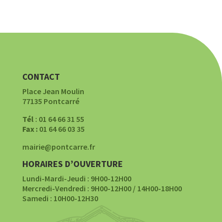
CONTACT
Place Jean Moulin
77135 Pontcarré
Tél
: 01 64 66 31 55
Fax :
01 64 66 03 35
mairie@pontcarre.fr
HORAIRES D’OUVERTURE
Lundi-Mardi-Jeudi : 9H00-12H00
Mercredi-Vendredi : 9H00-12H00 / 14H00-18H00
Samedi : 10H00-12H30