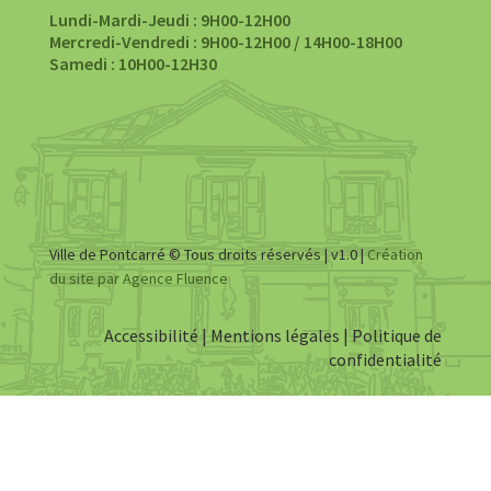
Lundi-Mardi-Jeudi : 9H00-12H00
Mercredi-Vendredi : 9H00-12H00 / 14H00-18H00
Samedi : 10H00-12H30
Ville de Pontcarré © Tous droits réservés | v1.0 |
Création
du site par Agence Fluence
Accessibilité
|
Mentions légales
|
Politique de
confidentialité