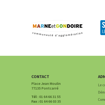
CONTACT
ADM
Place Jean Moulin
Le c
77135 Pontcarré
Déma
Tél
: 01 64 66 31 55
Comm
Fax :
01 64 66 03 35