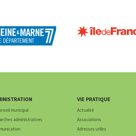
INISTRATION
VIE PRATIQUE
onseil municipal
Actualité
rches administratives
Associations
unication
Adresses utiles