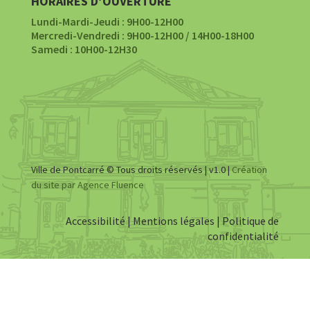
HORAIRES D’OUVERTURE
Lundi-Mardi-Jeudi : 9H00-12H00
Mercredi-Vendredi : 9H00-12H00 / 14H00-18H00
Samedi : 10H00-12H30
Ville de Pontcarré © Tous droits réservés | v1.0 |
Création
du site par Agence Fluence
Accessibilité
|
Mentions légales
|
Politique de
confidentialité