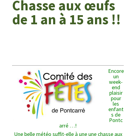
Chasse aux œufs
de 1 an à 15 ans !!
Encore
un
week-
end
plaisir
pour
les
enfant
s de
Pontc
arré …!
Une belle météo suffit-elle à une une chasse aux