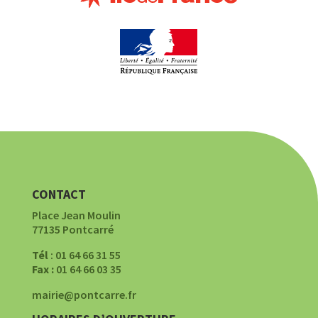
CONTACT
Place Jean Moulin
77135 Pontcarré
Tél
: 01 64 66 31 55
Fax :
01 64 66 03 35
mairie@pontcarre.fr