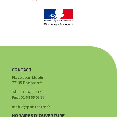
CONTACT
Place Jean Moulin
77135 Pontcarré
Tél
: 01 64 66 31 55
Fax :
01 64 66 03 35
mairie@pontcarre.fr
HORAIRES D’OUVERTURE