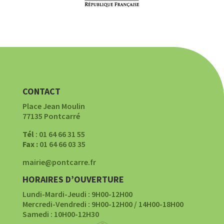
CONTACT
Place Jean Moulin
77135 Pontcarré
Tél
: 01 64 66 31 55
Fax :
01 64 66 03 35
mairie@pontcarre.fr
HORAIRES D’OUVERTURE
Lundi-Mardi-Jeudi : 9H00-12H00
Mercredi-Vendredi : 9H00-12H00 / 14H00-18H00
Samedi : 10H00-12H30