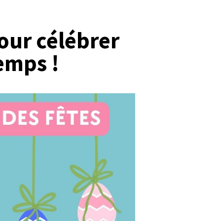
ur célébrer
emps !