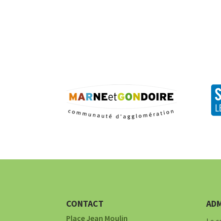
CONTACT
ADM
Place Jean Moulin