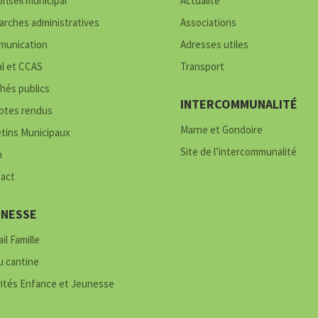
onseil municipal
Actualité
rches administratives
Associations
unication
Adresses utiles
al et CCAS
Transport
hés publics
INTERCOMMUNALITÉ
tes rendus
Marne et Gondoire
etins Municipaux
Site de l’intercommunalité
h
act
UNESSE
il Famille
 cantine
vités Enfance et Jeunesse