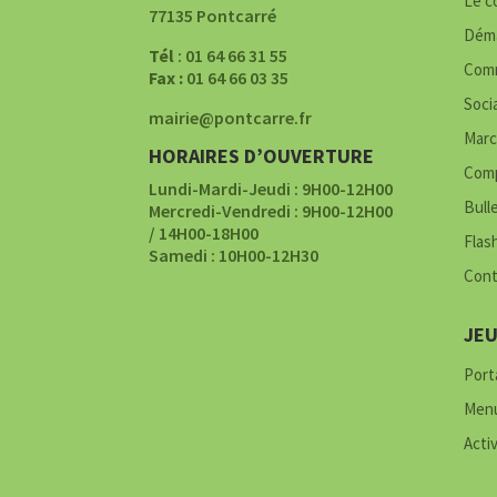
Le c
77135 Pontcarré
Déma
Tél
: 01 64 66 31 55
Comm
Fax :
01 64 66 03 35
Soci
mairie@pontcarre.fr
Marc
HORAIRES D’OUVERTURE
Comp
Lundi-Mardi-Jeudi : 9H00-12H00
Bull
Mercredi-Vendredi : 9H00-12H00
/ 14H00-18H00
Flas
Samedi : 10H00-12H30
Cont
JE
Porta
Menu
Acti