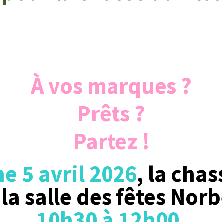
À vos marques ?
Prêts ?
Partez !
 5 avril 2026
, la
chas
 la salle des fêtes Norb
10h30 à 12h00
.