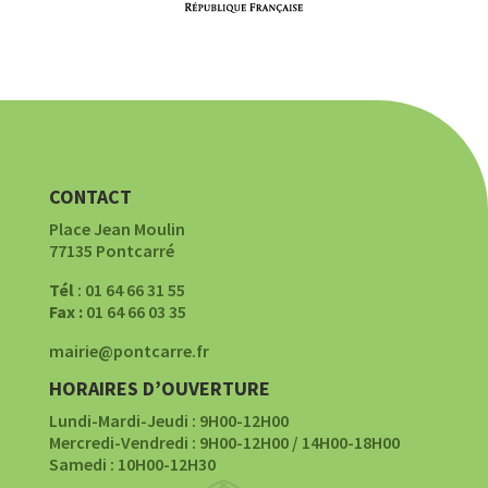
CONTACT
Place Jean Moulin
77135 Pontcarré
Tél
: 01 64 66 31 55
Fax :
01 64 66 03 35
mairie@pontcarre.fr
HORAIRES D’OUVERTURE
Lundi-Mardi-Jeudi : 9H00-12H00
Mercredi-Vendredi : 9H00-12H00 / 14H00-18H00
Samedi : 10H00-12H30