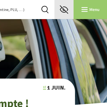
1 JUIN.
mpte !