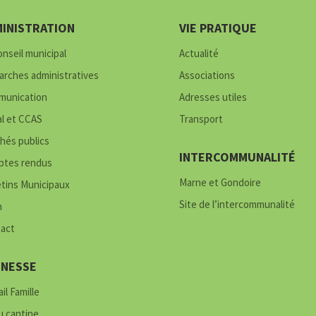
INISTRATION
VIE PRATIQUE
onseil municipal
Actualité
rches administratives
Associations
unication
Adresses utiles
al et CCAS
Transport
hés publics
INTERCOMMUNALITÉ
tes rendus
Marne et Gondoire
etins Municipaux
Site de l’intercommunalité
h
act
UNESSE
il Famille
 cantine