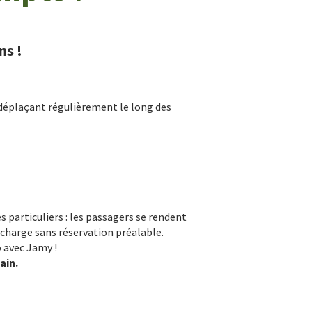
ns !
e déplaçant régulièrement le long des
es particuliers : les passagers se rendent
n charge sans réservation préalable.
 avec Jamy !
ain.