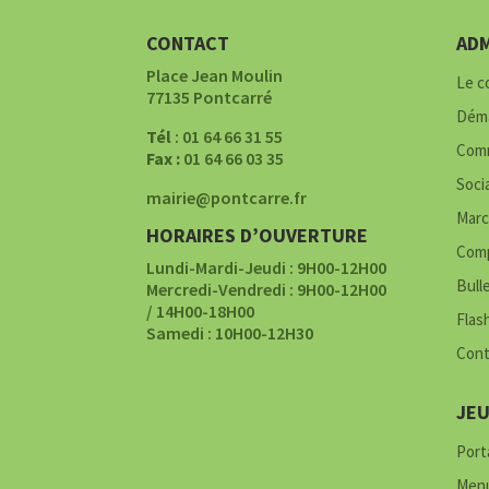
CONTACT
ADM
Place Jean Moulin
Le c
77135 Pontcarré
Déma
Tél
: 01 64 66 31 55
Comm
Fax :
01 64 66 03 35
Soci
mairie@pontcarre.fr
Marc
HORAIRES D’OUVERTURE
Comp
Lundi-Mardi-Jeudi : 9H00-12H00
Bull
Mercredi-Vendredi : 9H00-12H00
/ 14H00-18H00
Flas
Samedi : 10H00-12H30
Cont
JE
Porta
Menu