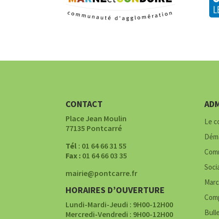
CONTACT
ADM
Place Jean Moulin
Le c
77135 Pontcarré
Déma
Tél
: 01 64 66 31 55
Comm
Fax :
01 64 66 03 35
Soci
mairie@pontcarre.fr
Marc
HORAIRES D’OUVERTURE
Comp
Lundi-Mardi-Jeudi : 9H00-12H00
Bull
Mercredi-Vendredi : 9H00-12H00