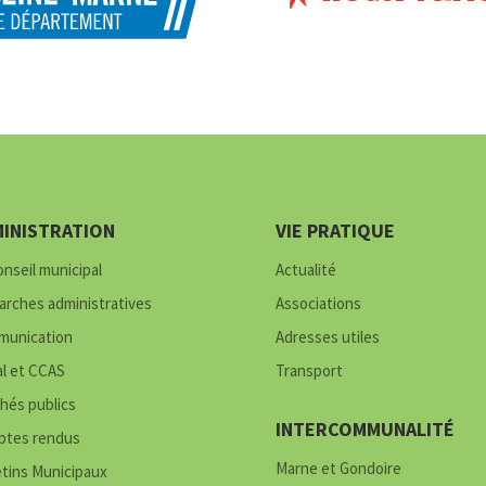
INISTRATION
VIE PRATIQUE
onseil municipal
Actualité
rches administratives
Associations
unication
Adresses utiles
al et CCAS
Transport
hés publics
INTERCOMMUNALITÉ
tes rendus
Marne et Gondoire
etins Municipaux