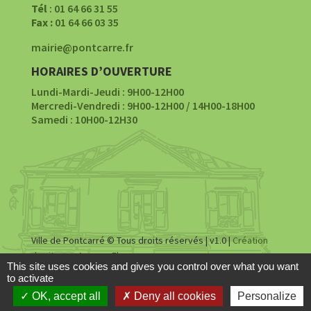
Tél
: 01 64 66 31 55
Fax :
01 64 66 03 35
mairie@pontcarre.fr
HORAIRES D’OUVERTURE
Lundi-Mardi-Jeudi : 9H00-12H00
Mercredi-Vendredi : 9H00-12H00 / 14H00-18H00
Samedi : 10H00-12H30
Ville de Pontcarré © Tous droits réservés | v1.0 |
Création
du site par Agence Fluence
This site uses cookies and gives you control over what you want
to activate
Accessibilité
|
Mentions légales
|
Politique de
OK, accept all
Deny all cookies
Personalize
confidentialité