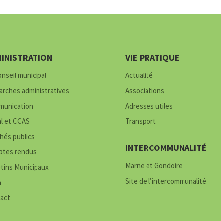
INISTRATION
VIE PRATIQUE
onseil municipal
Actualité
rches administratives
Associations
unication
Adresses utiles
al et CCAS
Transport
hés publics
INTERCOMMUNALITÉ
tes rendus
Marne et Gondoire
etins Municipaux
Site de l’intercommunalité
h
act