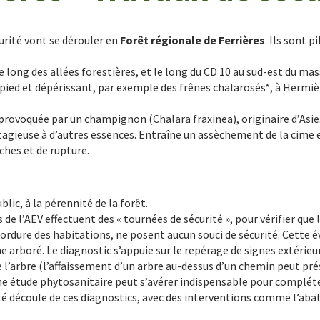
curité vont se dérouler en
Forêt régionale de Ferrières
. Ils sont 
le long des allées forestières, et le long du CD 10 au sud-est du ma
ur pied et dépérissant, par exemple des frênes chalarosés*, à Hermiè
provoquée par un champignon (Chalara fraxinea), originaire d’Asie.
ntagieuse à d’autres essences. Entraîne un assèchement de la cime
ches et de rupture.
blic, à la pérennité de la forêt.
de l’AEV effectuent des « tournées de sécurité », pour vérifier que l
dure des habitations, ne posent aucun souci de sécurité. Cette év
e arboré. Le diagnostic s’appuie sur le repérage de signes extérie
 l’arbre (l’affaissement d’un arbre au-dessus d’un chemin peut pré
une étude phytosanitaire peut s’avérer indispensable pour compléte
 découle de ces diagnostics, avec des interventions comme l’abat