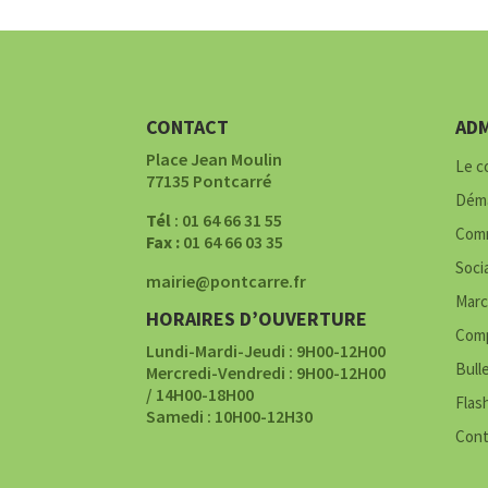
CONTACT
ADM
Place Jean Moulin
Le c
77135 Pontcarré
Déma
Tél
: 01 64 66 31 55
Comm
Fax :
01 64 66 03 35
Soci
mairie@pontcarre.fr
Marc
HORAIRES D’OUVERTURE
Comp
Lundi-Mardi-Jeudi : 9H00-12H00
Bull
Mercredi-Vendredi : 9H00-12H00
/ 14H00-18H00
Flas
Samedi : 10H00-12H30
Cont