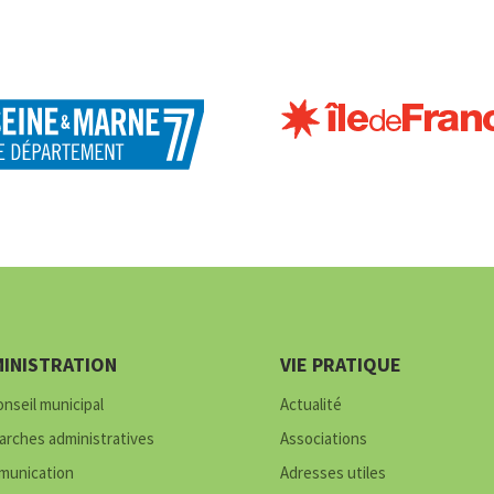
INISTRATION
VIE PRATIQUE
onseil municipal
Actualité
rches administratives
Associations
unication
Adresses utiles