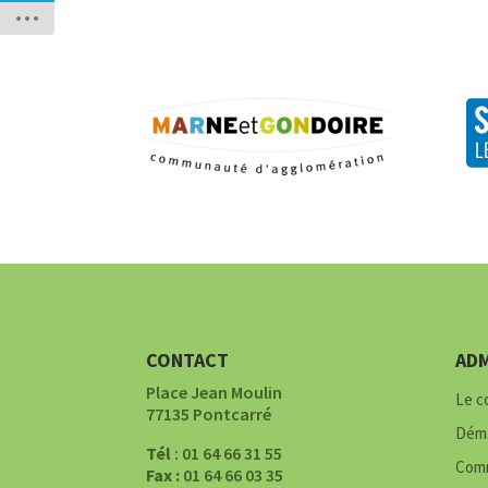
CONTACT
ADM
Place Jean Moulin
Le c
77135 Pontcarré
Déma
Tél
: 01 64 66 31 55
Comm
Fax :
01 64 66 03 35