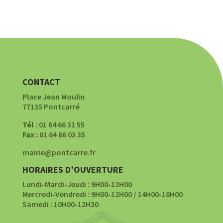
CONTACT
Place Jean Moulin
77135 Pontcarré
Tél
: 01 64 66 31 55
Fax :
01 64 66 03 35
mairie@pontcarre.fr
HORAIRES D’OUVERTURE
Lundi-Mardi-Jeudi : 9H00-12H00
Mercredi-Vendredi : 9H00-12H00 / 14H00-18H00
Samedi : 10H00-12H30