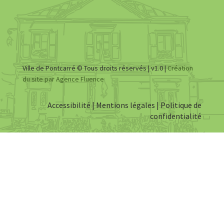
Ville de Pontcarré © Tous droits réservés | v1.0 |
Création
du site par Agence Fluence
Accessibilité
|
Mentions légales
|
Politique de
confidentialité