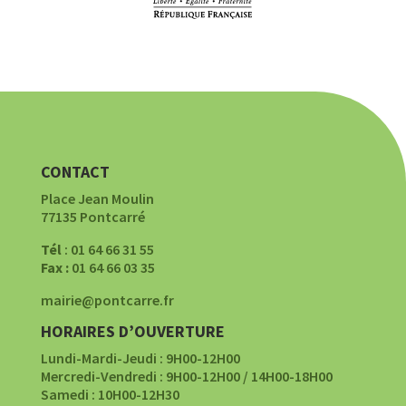
CONTACT
Place Jean Moulin
77135 Pontcarré
Tél
: 01 64 66 31 55
Fax :
01 64 66 03 35
mairie@pontcarre.fr
HORAIRES D’OUVERTURE
Lundi-Mardi-Jeudi : 9H00-12H00
Mercredi-Vendredi : 9H00-12H00 / 14H00-18H00
Samedi : 10H00-12H30