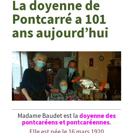
La doyenne de
Pontcarré a 101
ans aujourd’hui
Madame Baudet est la
doyenne
des
pontcaréens et pontcaréennes
.
Elle est née le 16 mars 1920