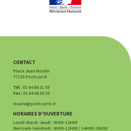
CONTACT
Place Jean Moulin
77135 Pontcarré
Tél
: 01 64 66 31 55
Fax :
01 64 66 03 35
mairie@pontcarre.fr
HORAIRES D’OUVERTURE
Lundi-Mardi-Jeudi : 9H00-12H00
Mercredi-Vendredi : 9H00-12H00 / 14H00-18H00