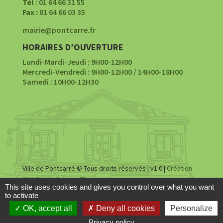
Tél
: 01 64 66 31 55
Fax :
01 64 66 03 35
mairie@pontcarre.fr
HORAIRES D’OUVERTURE
Lundi-Mardi-Jeudi : 9H00-12H00
Mercredi-Vendredi : 9H00-12H00 / 14H00-18H00
Samedi : 10H00-12H30
Ville de Pontcarré © Tous droits réservés | v1.0 |
Création
du site par Agence Fluence
This site uses cookies and gives you control over what you want
to activate
Accessibilité
|
Mentions légales
|
Politique de
OK, accept all
Deny all cookies
Personalize
confidentialité
Privacy policy
Share This