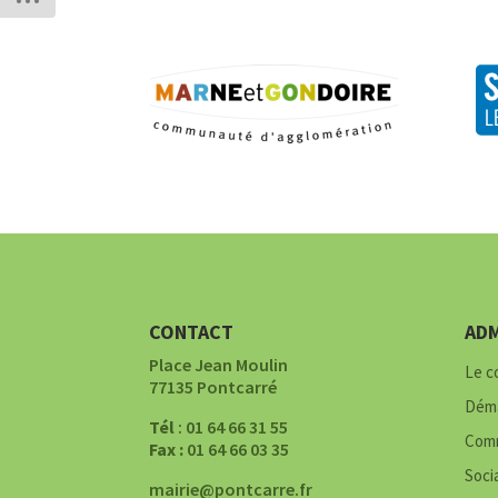
CONTACT
ADM
Place Jean Moulin
Le c
77135 Pontcarré
Déma
Tél
: 01 64 66 31 55
Comm
Fax :
01 64 66 03 35
Soci
mairie@pontcarre.fr