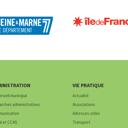
INISTRATION
VIE PRATIQUE
onseil municipal
Actualité
rches administratives
Associations
unication
Adresses utiles
al et CCAS
Transport