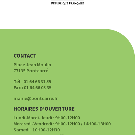
CONTACT
Place Jean Moulin
77135 Pontcarré
Tél
: 01 64 66 31 55
Fax :
01 64 66 03 35
mairie@pontcarre.fr
HORAIRES D’OUVERTURE
Lundi-Mardi-Jeudi : 9H00-12H00
Mercredi-Vendredi : 9H00-12H00 / 14H00-18H00
Samedi : 10H00-12H30