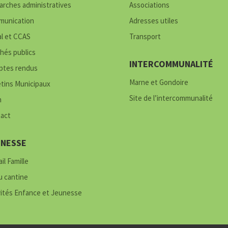
rches administratives
Associations
unication
Adresses utiles
al et CCAS
Transport
hés publics
INTERCOMMUNALITÉ
tes rendus
Marne et Gondoire
etins Municipaux
Site de l’intercommunalité
h
act
UNESSE
il Famille
 cantine
vités Enfance et Jeunesse