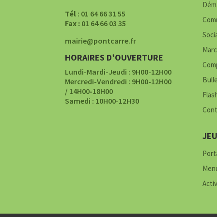
Déma
Tél
: 01 64 66 31 55
Comm
Fax :
01 64 66 03 35
Soci
mairie@pontcarre.fr
Marc
HORAIRES D’OUVERTURE
Comp
Lundi-Mardi-Jeudi : 9H00-12H00
Bull
Mercredi-Vendredi : 9H00-12H00
/ 14H00-18H00
Flas
Samedi : 10H00-12H30
Cont
JE
Porta
Menu
Acti