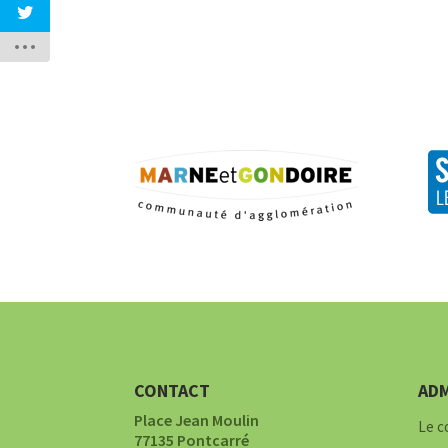
CONTACT
ADM
Place Jean Moulin
Le c
77135 Pontcarré