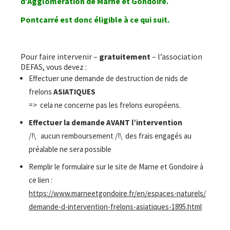
d’Agglomération de Marne et Gondoire.
Pontcarré est donc éligible à ce qui suit.
Pour faire intervenir –
gratuitement
– l’association
DEFAS, vous devez :
Effectuer une demande de destruction de nids de
frelons
ASIATIQUES
=> cela ne concerne pas les frelons européens.
Effectuer la demande AVANT
l’intervention
/!\ aucun remboursement /!\ des frais engagés au
préalable ne sera possible
Remplir le formulaire sur le site de Marne et Gondoire à
ce lien :
https://www.marneetgondoire.
fr/en/espaces-naturels/
demande-d-intervention-
frelons-asiatiques-1895.html