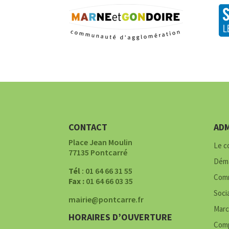
CONTACT
ADM
Place Jean Moulin
Le c
77135 Pontcarré
Déma
Tél
: 01 64 66 31 55
Comm
Fax :
01 64 66 03 35
Soci
mairie@pontcarre.fr
Marc
HORAIRES D’OUVERTURE
Comp