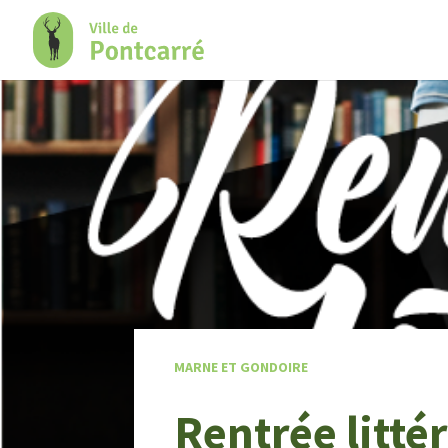
+
Confort
MARNE ET GONDOIRE
Rentrée litté