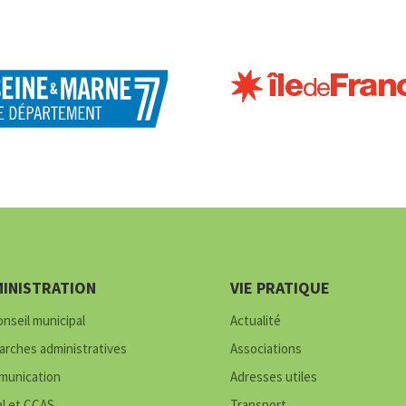
INISTRATION
VIE PRATIQUE
onseil municipal
Actualité
rches administratives
Associations
unication
Adresses utiles
al et CCAS
Transport