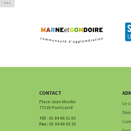
CONTACT
ADM
Place Jean Moulin
Le c
77135 Pontcarré
Déma
Tél
: 01 64 66 31 55
Comm
Fax :
01 64 66 03 35
Soci