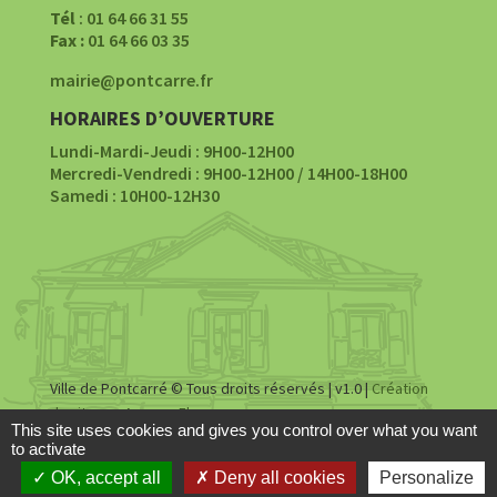
Tél
: 01 64 66 31 55
Fax :
01 64 66 03 35
mairie@pontcarre.fr
HORAIRES D’OUVERTURE
Lundi-Mardi-Jeudi : 9H00-12H00
Mercredi-Vendredi : 9H00-12H00 / 14H00-18H00
Samedi : 10H00-12H30
Ville de Pontcarré © Tous droits réservés | v1.0 |
Création
du site par Agence Fluence
This site uses cookies and gives you control over what you want
to activate
Accessibilité
|
Mentions légales
|
Politique de
OK, accept all
Deny all cookies
Personalize
confidentialité