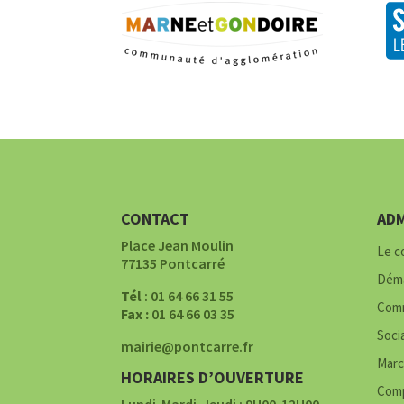
CONTACT
ADM
Place Jean Moulin
Le c
77135 Pontcarré
Déma
Tél
: 01 64 66 31 55
Comm
Fax :
01 64 66 03 35
Soci
mairie@pontcarre.fr
Marc
HORAIRES D’OUVERTURE
Comp