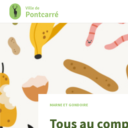
+
Confort
MARNE ET GONDOIRE
Tous au comp