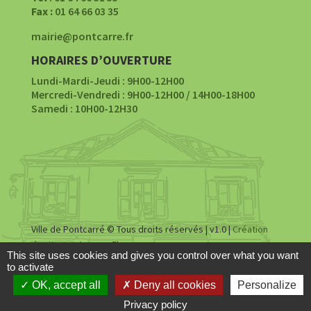
Fax :
01 64 66 03 35
mairie@pontcarre.fr
HORAIRES D’OUVERTURE
Lundi-Mardi-Jeudi : 9H00-12H00
Mercredi-Vendredi : 9H00-12H00 / 14H00-18H00
Samedi : 10H00-12H30
Ville de Pontcarré © Tous droits réservés | v1.0 |
Création
du site par Agence Fluence
This site uses cookies and gives you control over what you want
to activate
Accessibilité
|
Mentions légales
|
Politique de
OK, accept all
Deny all cookies
Personalize
confidentialité
Privacy policy
Share This