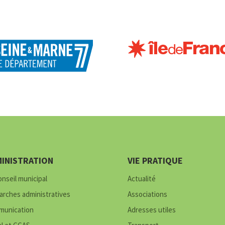
INISTRATION
VIE PRATIQUE
onseil municipal
Actualité
rches administratives
Associations
unication
Adresses utiles