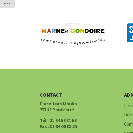
CONTACT
ADM
Place Jean Moulin
Le c
77135 Pontcarré
Déma
Tél
: 01 64 66 31 55
Comm
Fax :
01 64 66 03 35