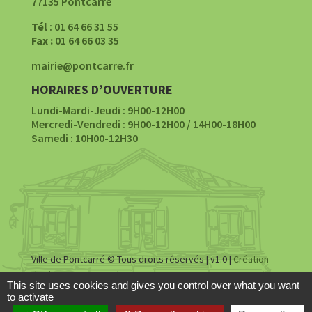
77135 Pontcarré
Tél
: 01 64 66 31 55
Fax :
01 64 66 03 35
mairie@pontcarre.fr
HORAIRES D’OUVERTURE
Lundi-Mardi-Jeudi : 9H00-12H00
Mercredi-Vendredi : 9H00-12H00 / 14H00-18H00
Samedi : 10H00-12H30
Ville de Pontcarré © Tous droits réservés | v1.0 |
Création
du site par Agence Fluence
This site uses cookies and gives you control over what you want
to activate
Accessibilité
|
Mentions légales
|
Politique de