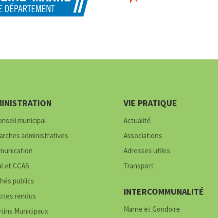
INISTRATION
VIE PRATIQUE
onseil municipal
Actualité
rches administratives
Associations
unication
Adresses utiles
al et CCAS
Transport
hés publics
INTERCOMMUNALITÉ
tes rendus
Marne et Gondoire
etins Municipaux