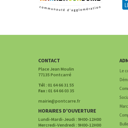
CONTACT
ADM
Place Jean Moulin
Le c
77135 Pontcarré
Déma
Tél
: 01 64 66 31 55
Comm
Fax :
01 64 66 03 35
Soci
mairie@pontcarre.fr
Marc
HORAIRES D’OUVERTURE
Comp
Lundi-Mardi-Jeudi : 9H00-12H00
Bull
Mercredi-Vendredi : 9H00-12H00