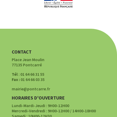
CONTACT
Place Jean Moulin
77135 Pontcarré
Tél
: 01 64 66 31 55
Fax :
01 64 66 03 35
mairie@pontcarre.fr
HORAIRES D’OUVERTURE
Lundi-Mardi-Jeudi : 9H00-12H00
Mercredi-Vendredi : 9H00-12H00 / 14H00-18H00
Samedi : 10H00-12H30