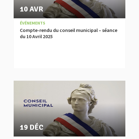
10 AVR
|
,
COMPTES RENDUS
ÉVÉNEMENTS
Compte-rendu du conseil municipal – séance
du 10 Avril 2025
19 DÉC