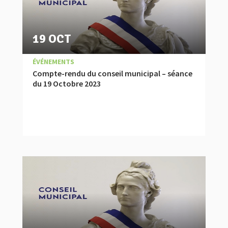
19 OCT
|
,
COMPTES RENDUS
ÉVÉNEMENTS
Compte-rendu du conseil municipal – séance
du 19 Octobre 2023