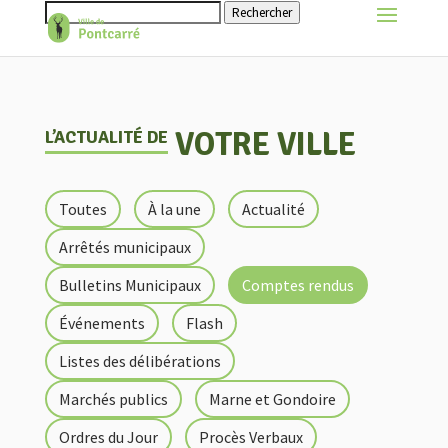
Rechercher
VOTRE VILLE
L’ACTUALITÉ DE
Toutes
À la une
Actualité
Arrêtés municipaux
Bulletins Municipaux
Comptes rendus
Événements
Flash
Listes des délibérations
Marchés publics
Marne et Gondoire
Ordres du Jour
Procès Verbaux