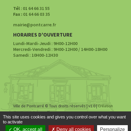
Tél
: 01 64 66 31 55
Fax :
01 64 66 03 35
mairie@pontcarre.fr
HORAIRES D’OUVERTURE
Lundi-Mardi-Jeudi : 9H00-12H00
Mercredi-Vendredi : 9H00-12H00 / 14H00-18H00
Samedi : 10H00-12H30
Ville de Pontcarré © Tous droits réservés | v1.0 |
Création
du site par Agence Fluence
This site uses cookies and gives you control over what you want
to activate
Accessibilité
|
Mentions légales
|
Politique de
OK, accept all
Deny all cookies
Personalize