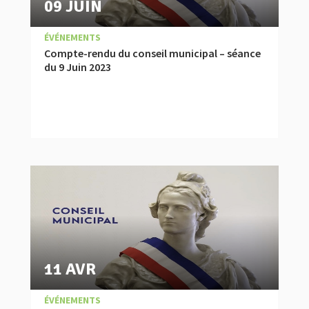
09 JUIN
|
,
COMPTES RENDUS
ÉVÉNEMENTS
Compte-rendu du conseil municipal – séance
du 9 Juin 2023
11 AVR
|
,
COMPTES RENDUS
ÉVÉNEMENTS