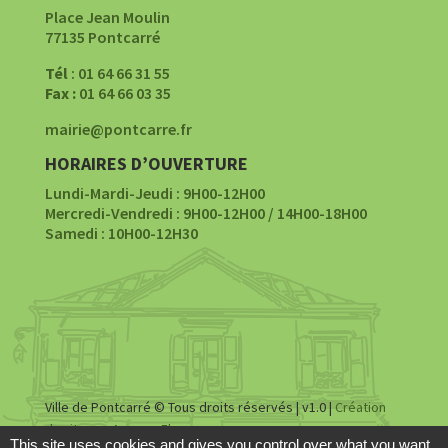
Place Jean Moulin
77135 Pontcarré
Tél
: 01 64 66 31 55
Fax :
01 64 66 03 35
mairie@pontcarre.fr
HORAIRES D’OUVERTURE
Lundi-Mardi-Jeudi : 9H00-12H00
Mercredi-Vendredi : 9H00-12H00 / 14H00-18H00
Samedi : 10H00-12H30
Ville de Pontcarré © Tous droits réservés | v1.0 |
Création
du site par Agence Fluence
This site uses cookies and gives you control over what you want