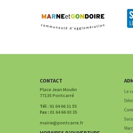
CONTACT
ADM
Place Jean Moulin
Le c
77135 Pontcarré
Déma
Tél
: 01 64 66 31 55
Comm
Fax :
01 64 66 03 35
Soci
mairie@pontcarre.fr
Marc
HORAIRES D’OUVERTURE