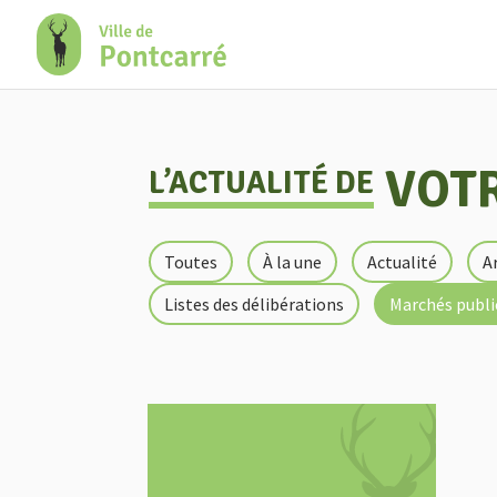
+
Confort
VOTR
L’ACTUALITÉ DE
Toutes
À la une
Actualité
A
Listes des délibérations
Marchés publi