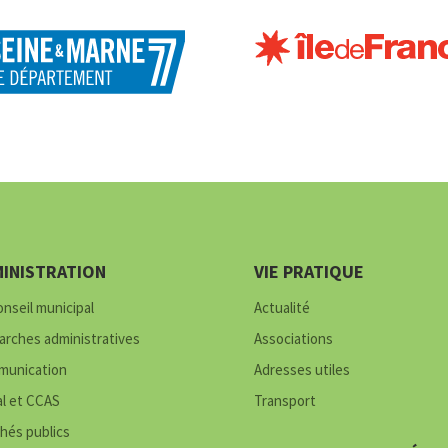
INISTRATION
VIE PRATIQUE
onseil municipal
Actualité
rches administratives
Associations
unication
Adresses utiles
al et CCAS
Transport
hés publics