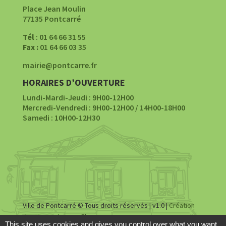
Place Jean Moulin
77135 Pontcarré
Tél
: 01 64 66 31 55
Fax :
01 64 66 03 35
mairie@pontcarre.fr
HORAIRES D’OUVERTURE
Lundi-Mardi-Jeudi : 9H00-12H00
Mercredi-Vendredi : 9H00-12H00 / 14H00-18H00
Samedi : 10H00-12H30
Ville de Pontcarré © Tous droits réservés | v1.0 |
Création
du site par Agence Fluence
This site uses cookies and gives you control over what you want