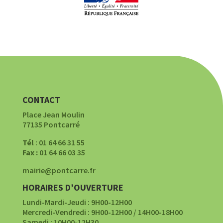
CONTACT
Place Jean Moulin
77135 Pontcarré
Tél
: 01 64 66 31 55
Fax :
01 64 66 03 35
mairie@pontcarre.fr
HORAIRES D’OUVERTURE
Lundi-Mardi-Jeudi : 9H00-12H00
Mercredi-Vendredi : 9H00-12H00 / 14H00-18H00
Samedi : 10H00-12H30