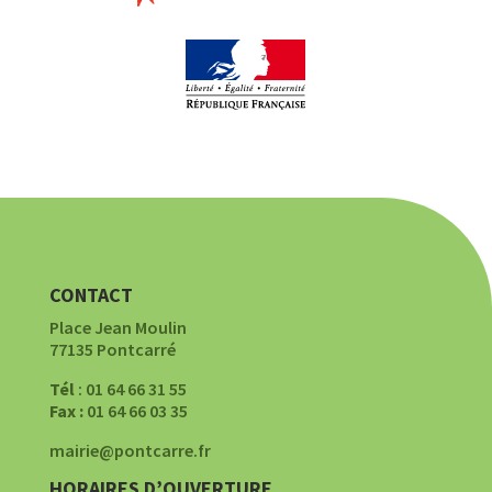
CONTACT
Place Jean Moulin
77135 Pontcarré
Tél
: 01 64 66 31 55
Fax :
01 64 66 03 35
mairie@pontcarre.fr
HORAIRES D’OUVERTURE