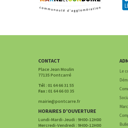
CONTACT
ADM
Place Jean Moulin
Le c
77135 Pontcarré
Déma
Tél
: 01 64 66 31 55
Comm
Fax :
01 64 66 03 35
Soci
mairie@pontcarre.fr
Marc
HORAIRES D’OUVERTURE
Comp
Lundi-Mardi-Jeudi : 9H00-12H00
Bull
Mercredi-Vendredi : 9H00-12H00