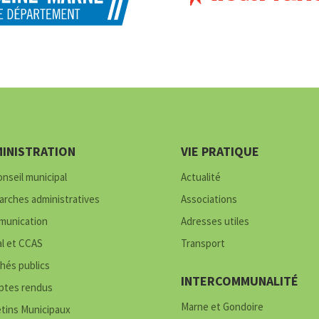
INISTRATION
VIE PRATIQUE
onseil municipal
Actualité
rches administratives
Associations
unication
Adresses utiles
al et CCAS
Transport
hés publics
INTERCOMMUNALITÉ
tes rendus
Marne et Gondoire
etins Municipaux