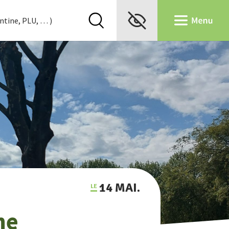
14 MAI.
me