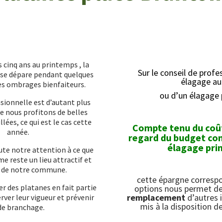
cinq ans au printemps , la
Sur le conseil de profe
se dépare pendant quelques
élagage au
es ombrages bienfaiteurs.
ou d’un élagage p
sionnelle est d’autant plus
e nous profitons de belles
lées, ce qui est le cas cette
Compte tenu du
coû
année.
regard du budget co
élagage
pri
te notre attention à ce que
e reste un lieu attractif et
l de notre commune.
cette épargne correspo
er des platanes en fait partie
options nous permet d
remplacement
d’autres i
erver leur vigueur et prévenir
mis à la disposition 
 de branchage.