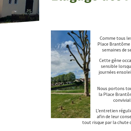
Comme tous les 
Place Brantôme 
semaines de s
Cette gêne occa
sensible lorsqu
journées ensoleil
Nous portons tou
la Place Brantôm
convivia
L’entretien réguli
afin de leur cons
tout risque par la chute