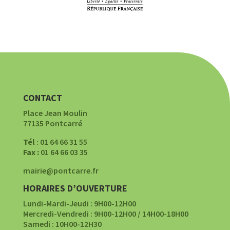
CONTACT
Place Jean Moulin
77135 Pontcarré
Tél
: 01 64 66 31 55
Fax :
01 64 66 03 35
mairie@pontcarre.fr
HORAIRES D’OUVERTURE
Lundi-Mardi-Jeudi : 9H00-12H00
Mercredi-Vendredi : 9H00-12H00 / 14H00-18H00
Samedi : 10H00-12H30