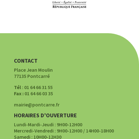
CONTACT
Place Jean Moulin
77135 Pontcarré
Tél
: 01 64 66 31 55
Fax :
01 64 66 03 35
mairie@pontcarre.fr
HORAIRES D’OUVERTURE
Lundi-Mardi-Jeudi : 9H00-12H00
Mercredi-Vendredi : 9H00-12H00 / 14H00-18H00
Samedi : 10H00-12H30