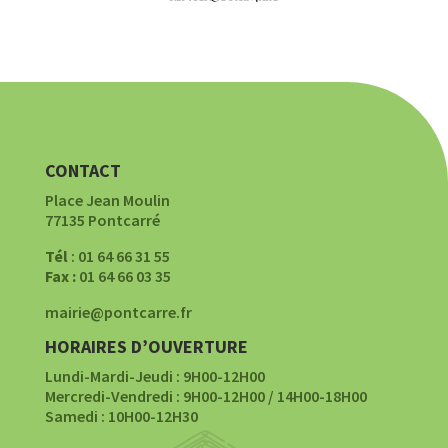
CONTACT
Place Jean Moulin
77135 Pontcarré
Tél
: 01 64 66 31 55
Fax :
01 64 66 03 35
mairie@pontcarre.fr
HORAIRES D’OUVERTURE
Lundi-Mardi-Jeudi : 9H00-12H00
Mercredi-Vendredi : 9H00-12H00 / 14H00-18H00
Samedi : 10H00-12H30