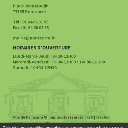
Place Jean Moulin
77135 Pontcarré
Tél
: 01 64 66 31 55
Fax :
01 64 66 03 35
mairie@pontcarre.fr
HORAIRES D’OUVERTURE
Lundi-Mardi-Jeudi : 9H00-12H00
Mercredi-Vendredi : 9H00-12H00 / 14H00-18H00
Samedi : 10H00-12H30
Ville de Pontcarré © Tous droits réservés | v1.0 |
Création
du site par Agence Fluence
This site uses cookies and gives you control over what you want